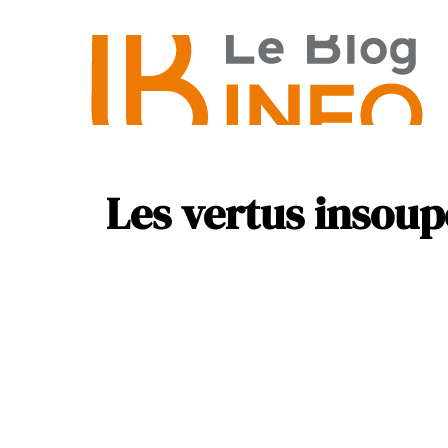
Actus
Informatiq
Les vertus insou