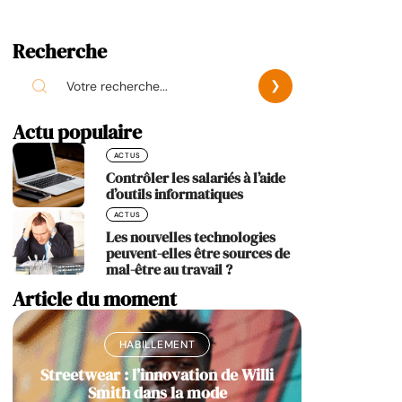
Recherche
Actu populaire
ACTUS
Contrôler les salariés à l’aide
d’outils informatiques
ACTUS
Les nouvelles technologies
peuvent-elles être sources de
mal-être au travail ?
Article du moment
HABILLEMENT
Streetwear : l’innovation de Willi
Smith dans la mode