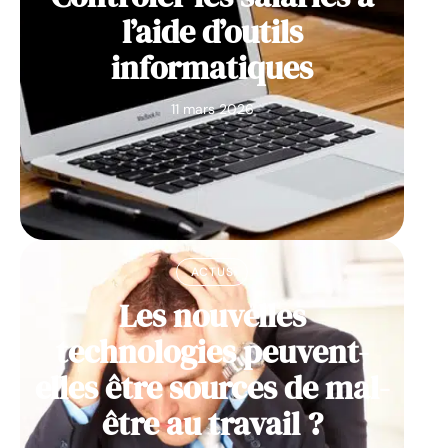
l’aide d’outils
informatiques
11 mars 2026
ACTUS
Les nouvelles
technologies peuvent-
elles être sources de mal-
être au travail ?