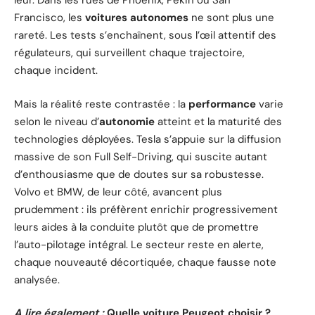
leur. Dans les rues de Phoenix, Pékin ou San
Francisco, les
voitures autonomes
ne sont plus une
rareté. Les tests s’enchaînent, sous l’œil attentif des
régulateurs, qui surveillent chaque trajectoire,
chaque incident.
Mais la réalité reste contrastée : la
performance
varie
selon le niveau d’
autonomie
atteint et la maturité des
technologies déployées. Tesla s’appuie sur la diffusion
massive de son Full Self-Driving, qui suscite autant
d’enthousiasme que de doutes sur sa robustesse.
Volvo et BMW, de leur côté, avancent plus
prudemment : ils préfèrent enrichir progressivement
leurs aides à la conduite plutôt que de promettre
l’auto-pilotage intégral. Le secteur reste en alerte,
chaque nouveauté décortiquée, chaque fausse note
analysée.
A lire également :
Quelle voiture Peugeot choisir ?