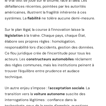
le vrai test se joue sur le bitume, face à l’aléa. Les
défaillances récentes, pointées par les autorités
américaines, illustrent la fragilité inhérente à ces
systèmes. La
fiabilité
ne tolère aucune demi-mesure.
Sur le plan légal, la course à l’innovation laisse la
législation
à la traîne. Chaque pays, chaque État,
élabore ses propres règles : homologation,
responsabilité lors d’accidents, gestion des données.
Ce flou juridique crée de l’incertitude pour tous les
acteurs. Les
constructeurs automobiles
réclament
des règles communes, mais les institutions peinent à
trouver l’équilibre entre prudence et audace
technique.
Un autre enjeu s’impose : l’
acceptation sociale
. La
transition vers la
voiture autonome
suscite des
interrogations légitimes : confiance dans la
technologie, peur de la perte d’emplois, questions