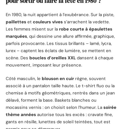
pour sortir ou faire la fête en 1980 ?
En 1980, la nuit appartient à l’exubérance. Sur la piste,
paillettes
et
couleurs vives
s’arrachent la vedette.
Les femmes misent sur la
robe courte à épaulettes
marquées
, qui dessine une allure affirmée, graphique,
parfois provocante. Les tissus brillants – lamé, lycra,
lurex – captent les éclats de lumière, se mettent en
scène. Des
boucles d’oreilles XXL
dansent à chaque
mouvement, imposant leur présence.
Côté masculin, le
blouson en cuir
règne, souvent
associé à un pantalon taille haute. Le t-shirt fluo ou la
chemise à motifs géométriques, rentrés dans un jean
délavé, forment la base. Baskets blanches ou
mocassins vernis : on choisit selon l’humeur. La
soirée
thème années
autorise tous les excès : cravate fine,
gants en résille, lunettes de soleil teintées, tout est