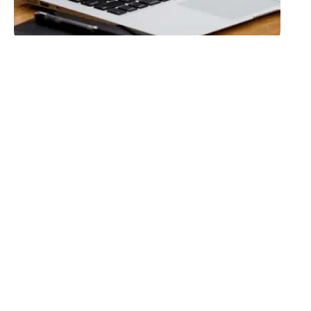
ACTUS
Les nouvelles
technologies peuvent-
elles être sources de mal-
être au travail ?
11 mars 2026