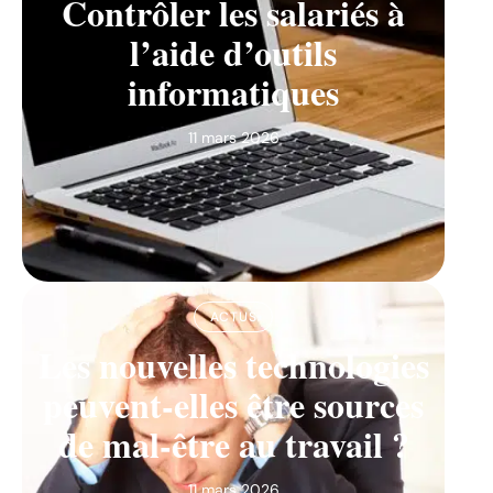
Contrôler les salariés à
l’aide d’outils
informatiques
11 mars 2026
ACTUS
Les nouvelles technologies
peuvent-elles être sources
de mal-être au travail ?
11 mars 2026